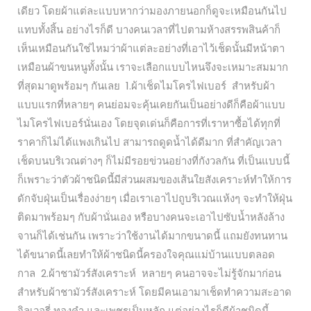
เดียว โดยผ้าแต่ละแบบหากว่ามองภายนอกก็ดูจะเหมือนกันไป
แทบทั้งสิ้น อย่างไรก็ดี บางคนเวลาที่ไปตามห้างสรรพสินค้าก็
เห็นเหมือนกันใช่ไหมว่าผ้าแต่ละอย่างที่เอาไว้เช็ดนั้นมีหน้าตา
เหมือนผ้าขนหนูทั้งนั้น เราจะเลือกแบบไหนจึงจะเหมาะสมมาก
ที่สุดมาดูพร้อมๆ กันเลย 1.ผ้าเช็ดไมโครไฟเบอร์ สำหรับผ้า
แบบแรกที่หลายๆ คนย่อมจะคุ้นเคยกันเป็นอย่างดีก็คือผ้าแบบ
ไมโครไฟเบอร์นั่นเอง โดยจุดเด่นก็คือการที่เราหาซื้อได้ทุกที่
ราคาก็ไม่ได้แพงเกินไป สามารถดูดน้ำได้ดีมาก ที่สำคัญเวลา
เช็ดบนบริเวณต่างๆ ก็ไม่มีรอยข่วนอย่างที่กังวลกัน ที่เป็นแบบนี้
ก็เพราะว่าตัวผ้าชนิดนี้มีส่วนผสมของเส้นใยสังเคราะห์ทำให้การ
ดักจับฝุ่นเป็นเรื่องง่ายๆ เมื่อเราเอาไปถูบริเวณแห้งๆ จะทำให้ฝุ่น
ติดมาพร้อมๆ กับผ้านั่นเอง หรือบางคนจะเอาไปซับน้ำหลังล้าง
จานก็ได้เช่นกัน เพราะว่าใช้งานได้มากขนาดนี้ แถมยังทนทาน
ได้ขนาดนี้เลยทำให้ผ้าชนิดนี้ครองใจคุณแม่บ้านแบบตลอด
กาล 2.ผ้าชามัวร์สังเคราะห์ หลายๆ คนอาจจะไม่รู้จักมาก่อน
สำหรับผ้าชามัวร์สังเคราะห์ โดยมีคนเอามาเช็ดทำความสะอาด
จิลเวอรี่ ทองคำ และเพชรเป็นหลัก แต่อย่างไรก็ดีผ้าชนิดนี้