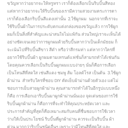
ขวัญหากว่าอยากจะให้หรูหรา เราก็ต้องเลือกเป็นริบบิ้นสีทอง
แต่หากว่าอยากจะให้ริบบิ้นของเรามีความสวยงามตระการตา
เราก็ต้องเลือกริบบิ้นสีแดงเท่านั้น 2.ใช้ผูกผม นอกจากที่เราจะ
ใช้ริบบิ้นผ้าในการประดับตกแต่งกล่องของขวัญแล้ว การใช้ผูก
ผมก็เป็นสิ่งที่สำคัญและน่าสนใจไม่แพ้กัน ส่วนใหญ่เราจะเห็นได้
อย่างชัดเจนเลยว่าการผูกผมด้วยริบบิ้นหากว่าเป็นเด็กมัธยม ก็
จะเน้นไปที่ริบบิ้นสีขาว สีดำ หรือว่าสีกรมท่า แต่หากว่าใครที่
อยากใช้ริบบิ้นผ้า ผูกผมตามเทรนด์แฟชั่นก็สามรถทำได้เช่นกัน
โดยคุณควรเลือกเป็นริบบิ้นผูกผมแบบง่ายๆ นั่นก็คือการเลือก
เป็นโทนสีที่สดใส เช่นสีแดง ชมพู ส้ม โอลด์โรส เป็นต้น 3.ใช้ผูก
ผ้าม่าน สำหรับใครที่ชอบ DIY ตัดเย็บผ้าม่านด้วยตัวเอง แต่ไม่
ชอบการเย็บสายผูกผ้าม่าน คุณสามารถทำได้ในอีกรูปแบบหนึ่ง
ก็คือ การเลือกเอาริบบิ้นมาผูกผ้าม่านนั่นเอง จุดเด่นของการใช้
ริบบิ้นผูกผ้าม่าน ก็คือการที่จะทำให้คุณประหยัดเวลา และ
ประการสำคัญที่สุดก็คือเหมาะสมกับคนที่ชื่นชอบการใช้เวลา
ว่างให้เป็นประโยชน์ ริบบิ้นที่ผูกผ้าม่าน ควรจะเป็นริบบิ้น ผ้า
ต่วน มากกว่าริบบิ้นชนิดอื่นๆ เพราะว่ามีโทนสีที่สดใส และ