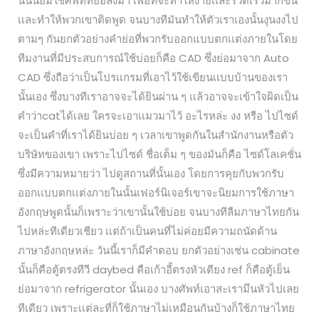
นั้นนิยมใช้ศัพท์ที่ย่อลงมา เพื่อที่จะทำให้ง่ายเเละรวดเร็วมากขึ้น
เเละทำให้พวกเขาติดพูด จนบางทีมันทำให้ตัวเราเองนั้นงุนงงไป
ตามๆ กันยกตัวอย่างคำย่อที่พวกรับออกแบบตกเเต่งภายในโดย
ทีมงานที่มีประสบการณ์ใช้บ่อยก็คือ CAD ซึ่งย่อมาจาก Auto
CAD ซึ่งถือว่าเป็นโปรเเกรมที่เอาไว้ใช้เขียนเเบบบ้านของเรา
นั้นเอง ซึ่งบางทีเราอาจจะได้ยินผ่าน ๆ เเล้วอาจจะเข้าใจผิดเป็น
คำว่าcatได้เลย ใครจะเอาเเมวมาไว้ อะไรหล่ะ งง หรือ ไปไซด์
จะเป็นคำที่เราได้ยินบ่อย ๆ เวลาเขาพูดกันในสำนักงานหรือตัว
บริษัทของเขา เพราะไปไซด์ ชื่อเต็ม ๆ ของมันก็คือ ไซด์โลเคชั่น
ซึ่งมีความหมายว่า ไปดูสถานที่นั้นเอง โดยการคุยกับพวกรับ
ออกเเบบตกเเต่งภายในนั้นเฟอร์นิเจอร์เขาจะนิยมการใช้ภาษา
อังกฤษพูดนั้นก็เพราะว่าเขานั้นใช้บ่อย จนบางทีลืมภาษาไทยกัน
ไปหล่ะทีเดียวเชียว เเต่ถ้าเป็นคนที่ไม่ค่อยมีความถนัดด้าน
ภาษาอังกฤษหล่ะ วันนี้เราก็มีคำตอบ ยกตัวอย่างเช่น cabinate
นั้นก็คือตู้ตรงทีวี daybed คือเก้าอี้ตรงหัวเตียง ref ก็คือตู้เย็น
ย่อมาจาก refrigerator นั้นเอง บางศัพท์เอาสะเรามึนหัวไปเลย
ทีเดียว เพราะเเต่ละที่ก็ใช้ภาษาไม่เหมือนกันบ้างก็ใช้ภาษาไทย