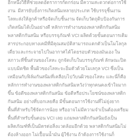
อีกหนึ่งวิธีที่ช่วยลดอัตราการกัดกร่อน มีความสะดวกต่อการใช้
งาน มีสารยับยั้งการเกิดสนิมหลายประเภท ใช้บรรจุชิ้นงาน
โลหะส่งให้ลูกค้าหรือจัดเก็บชิ้นงาน จัดเก็บวัตถุดิบป้องกันการ
เกิดสนิมได้เป็นอย่างดี หลักการทำงานของพลาสติกกันสนิม
พลาสติกกันสนิม หรือบรรจุภัณฑ์ VCI ผลิตด้วยขั้นตอนการเติม
สารประกอบทางเคมีที่มีคุณสมบัติสามารถแตกตัวเป็นโมโลกุล
เดี่ยวและกระจายไปในอากาศได้โดยรอบตัวของมันเอง ใน
สภาวะที่ชิ้นส่วนของโลหะ ถูกจัดเก็บในบรรจุภัณฑ์ ลักษณะปิด
แบบมิดชิด พื้นผิวของโลหะจะอิ่มตัวด้วยโมเลกุล VCI ซึ่งเป็น
เหมือนกับฟิล์มกันสนิมที่เคลือบไปว้บนผิวของโลหะ และนี่ก็คือ
หลักการทำงานของพลาสติกกันสนิมหวังว่าทุกคนคงเข้าใจมาก
ขึ้น ข้อดีของพลาสติกกันสนิม ข้อดีหรือประโยชน์ของพลาสติก
กันสนิม อย่างที่บอกเลยคือ มีขั้นตอนการใช้งานที่ไม่ยุ่งยาก
พื้นที่สำหรับใช้จัดการน้อย หรืออาจไม่มีความจำเป็นต้องเตรียม
พื้นที่สำหรับขั้นตอน VCI เลย แถมพลาสติกกันสนิมยังเป็น
ผลิตภัณฑ์ที่เป็นมิตรต่อสิ่งแวดล้อมอีกด้วย พลาสติกกันสนิมไม่
ต้องล้างออก ไม่เปื้อนน้ำมัน ผู้ใช้งาน ถ้าต้องการใช้งานก็